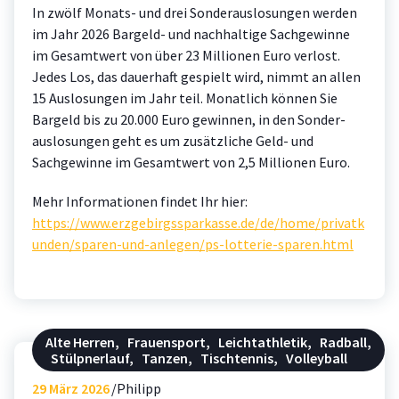
In zwölf Monats- und drei Sonder­auslosungen werden
im Jahr 2026 Bargeld- und nachhaltige Sach­gewinne
im Gesamt­wert von über 23 Millionen Euro verlost.
Jedes Los, das dauerhaft gespielt wird, nimmt an allen
15 Auslosungen im Jahr teil. Monatlich können Sie
Bargeld bis zu 20.000 Euro gewinnen, in den Sonder­
auslosungen geht es um zusätzliche Geld- und
Sachgewinne im Gesamtwert von 2,5 Millionen Euro.
Mehr Informationen findet Ihr hier:
https://www.erzgebirgssparkasse.de/de/home/privatk
unden/sparen-und-anlegen/ps-lotterie-sparen.html
Alte Herren
,
Frauensport
,
Leichtathletik
,
Radball
,
Stülpnerlauf
,
Tanzen
,
Tischtennis
,
Volleyball
29
März 2026
Philipp