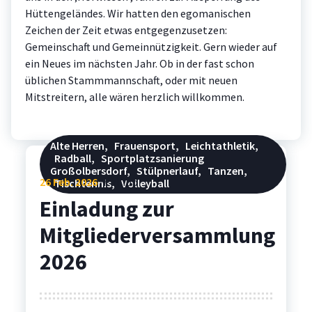
Hüttengeländes. Wir hatten den egomanischen
Zeichen der Zeit etwas entgegenzusetzen:
Gemeinschaft und Gemeinnützigkeit. Gern wieder auf
ein Neues im nächsten Jahr. Ob in der fast schon
üblichen Stammmannschaft, oder mit neuen
Mitstreitern, alle wären herzlich willkommen.
Alte Herren
,
Frauensport
,
Leichtathletik
,
Radball
,
Sportplatzsanierung
Großolbersdorf
,
Stülpnerlauf
,
Tanzen
,
26
Feb. 2026
Philipp
Tischtennis
,
Volleyball
Einladung zur
Mitgliederversammlung
2026