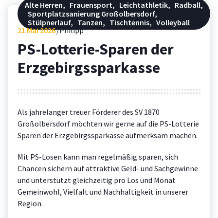
Alte Herren
,
Frauensport
,
Leichtathletik
,
Radball
,
Sportplatzsanierung Großolbersdorf
,
Stülpnerlauf
,
Tanzen
,
Tischtennis
,
Volleyball
21
Mai 2026
Philipp
PS-Lotterie-Sparen der
Erzgebirgssparkasse
Als jahrelanger treuer Förderer des SV 1870
Großolbersdorf möchten wir gerne auf die PS-Lotterie
Sparen der Erzgebirgssparkasse aufmerksam machen.
Mit PS-Losen kann man regelmäßig sparen, sich
Chancen sichern auf attraktive Geld- und Sach­gewinne
und unterstützt gleichzeitig pro Los und Monat
Gemein­wohl, Vielfalt und Nachhaltig­keit in unserer
Region.