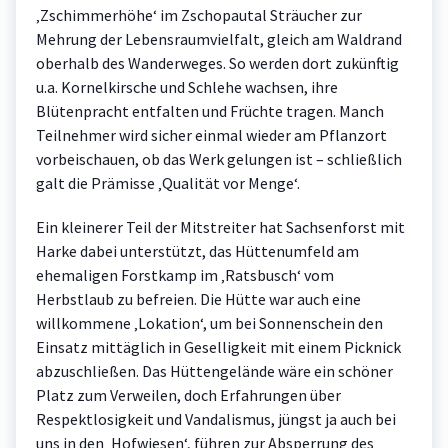
‚Zschimmerhöhe‘ im Zschopautal Sträucher zur
Mehrung der Lebensraumvielfalt, gleich am Waldrand
oberhalb des Wanderweges. So werden dort zukünftig
u.a. Kornelkirsche und Schlehe wachsen, ihre
Blütenpracht entfalten und Früchte tragen. Manch
Teilnehmer wird sicher einmal wieder am Pflanzort
vorbeischauen, ob das Werk gelungen ist – schließlich
galt die Prämisse ‚Qualität vor Menge‘.
Ein kleinerer Teil der Mitstreiter hat Sachsenforst mit
Harke dabei unterstützt, das Hüttenumfeld am
ehemaligen Forstkamp im ‚Ratsbusch‘ vom
Herbstlaub zu befreien. Die Hütte war auch eine
willkommene ‚Lokation‘, um bei Sonnenschein den
Einsatz mittäglich in Geselligkeit mit einem Picknick
abzuschließen. Das Hüttengelände wäre ein schöner
Platz zum Verweilen, doch Erfahrungen über
Respektlosigkeit und Vandalismus, jüngst ja auch bei
uns in den ‚Hofwiesen‘, führen zur Absperrung des