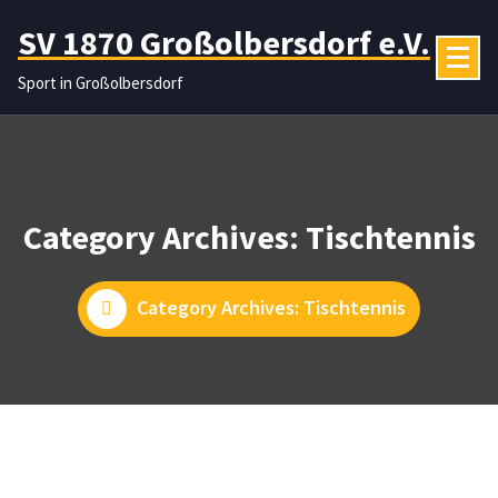
Zum
SV 1870 Großolbersdorf e.V.
Inhalt
springen
Sport in Großolbersdorf
Category Archives: Tischtennis
Category Archives: Tischtennis