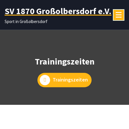
Zum
SV 1870 Großolbersdorf e.V.
Inhalt
springen
Sport in Großolbersdorf
Trainingszeiten
Trainingszeiten