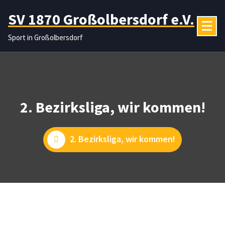
Zum
SV 1870 Großolbersdorf e.V.
Inhalt
springen
Sport in Großolbersdorf
2. Bezirksliga, wir kommen!
2. Bezirksliga, wir kommen!