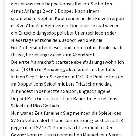
eine etwas neue Doppelkonstellation. Sie holten
damit Anfangs 2 von 3 Doppel. Nach einem
spannenden Kopf an Kopf rennen in den Einzeln ergab
es 8 zu 7 für den Heimverein. Nun musste mal wieder
ein Entscheidungsdoppel über Unentschieden oder
Niederlage entscheiden. Jedoch verloren die
Großolbersdorfer dieses, und fuhren ohne Punkt nach
Hause, beziehungsweise zum Abendbrot.
Die erste Mannschaft startete ebenfalls ungewöhnlich
spät (18 Uhr) in Annaberg, aber konnten ebenfalls
keinen Sieg feiern. Sie verloren 11:4. Die Punkte holten
im Doppel Jens Seidel mit Lars Fritzsche und das,
zumindest in der letzten Saison, ungeschlagene
Doppel Rico Gerlach mit Tom Bauer. Im Einzel Jens
Seidel und Rico Gerlach.
Nun war es Zeit für einen Sieg meinten die Spieler des
SV Großolbersdorf III und konnten ein glückliches 12:3
gegen den TSV 1872 Pobershau III vermelden. Der
Gegner konnte, durch personellen Mangel, nur 5 statt