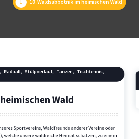
10 .Waldsubbotnik im heimischen Wald
,
Radball
,
Stülpnerlauf
,
Tanzen
,
Tischtennis
,
 heimischen Wald
unseres Sportvereins, Waldfreunde anderer Vereine oder
r), welche unsere waldreiche Heimat schätzen, zu einem