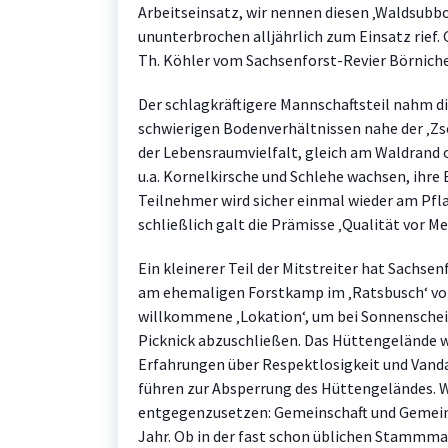
Arbeitseinsatz, wir nennen diesen ‚Waldsubbotn
ununterbrochen alljährlich zum Einsatz rief.
Th. Köhler vom Sachsenforst-Revier Börnich
Der schlagkräftigere Mannschaftsteil nahm di
schwierigen Bodenverhältnissen nahe der ‚Z
der Lebensraumvielfalt, gleich am Waldrand 
u.a. Kornelkirsche und Schlehe wachsen, ihre
Teilnehmer wird sicher einmal wieder am Pfl
schließlich galt die Prämisse ‚Qualität vor Me
Ein kleinerer Teil der Mitstreiter hat Sachs
am ehemaligen Forstkamp im ‚Ratsbusch‘ vom
willkommene ‚Lokation‘, um bei Sonnenschein
Picknick abzuschließen. Das Hüttengelände w
Erfahrungen über Respektlosigkeit und Vandal
führen zur Absperrung des Hüttengeländes. 
entgegenzusetzen: Gemeinschaft und Gemeinn
Jahr. Ob in der fast schon üblichen Stammman