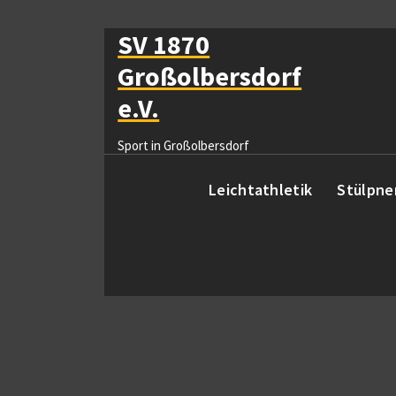
Zum
Inhalt
SV 1870
springen
Großolbersdorf
e.V.
Sport in Großolbersdorf
Leichtathletik
Stülpne