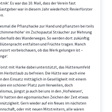
ik‘. Es war das 10. Mail, dass der Verein fast
 Gastgeber war in diesem Jahr wiederholt Revierförster
en.
esmal die Pflanzhacke zur Hand und pflanzten bei teils
schimmerhöhe‘ im Zschopautal Sträucher zur Mehrung
oberhalb des Wanderweges. So werden dort zukünftig
 Blütenpracht entfalten und Früchte tragen. Manch
anzort vorbeischauen, ob das Werk gelungen ist –
nge‘.
enforst mit Harke dabei unterstützt, das Hüttenumfeld
 Herbstlaub zu befreien. Die Hütte war auch eine
 den Einsatz mittäglich in Geselligkeit mit einem
äre ein schöner Platz zum Verweilen, doch
ismus, jüngst ja auch bei uns in den ‚Hofwiesen‘,
Wir hatten den egomanischen Zeichen der Zeit etwas
ützigkeit. Gern wieder auf ein Neues im nächsten
nschaft, oder mit neuen Mitstreitern, alle wären