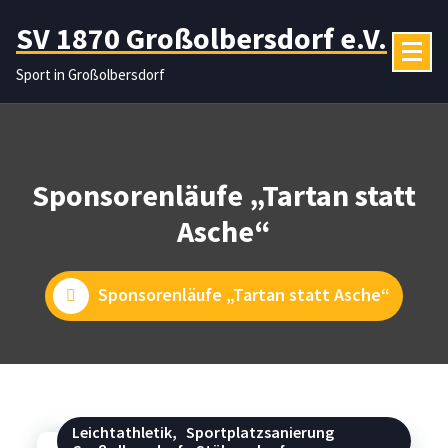
Zum
SV 1870 Großolbersdorf e.V.
Inhalt
springen
Sport in Großolbersdorf
Sponsorenläufe „Tartan statt
Asche“
Sponsorenläufe „Tartan statt Asche“
Leichtathletik
,
Sportplatzsanierung