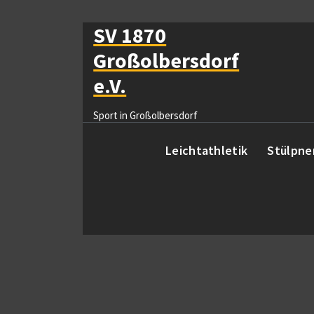
Zum
Inhalt
SV 1870
springen
Großolbersdorf
e.V.
Sport in Großolbersdorf
Leichtathletik
Stülpne