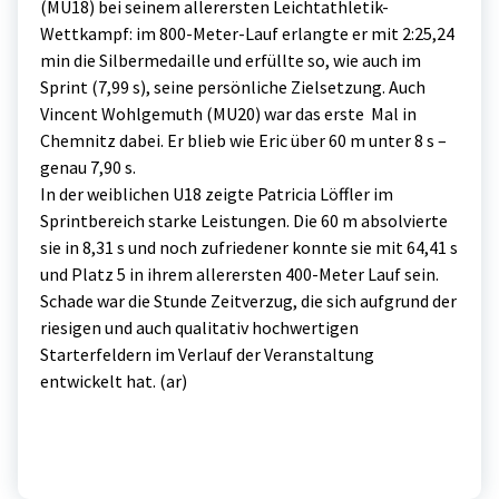
(MU18) bei seinem allerersten Leichtathletik-
Wettkampf: im 800-Meter-Lauf erlangte er mit 2:25,24
min die Silbermedaille und erfüllte so, wie auch im
Sprint (7,99 s), seine persönliche Zielsetzung. Auch
Vincent Wohlgemuth (MU20) war das erste Mal in
Chemnitz dabei. Er blieb wie Eric über 60 m unter 8 s –
genau 7,90 s.
In der weiblichen U18 zeigte Patricia Löffler im
Sprintbereich starke Leistungen. Die 60 m absolvierte
sie in 8,31 s und noch zufriedener konnte sie mit 64,41 s
und Platz 5 in ihrem allerersten 400-Meter Lauf sein.
Schade war die Stunde Zeitverzug, die sich aufgrund der
riesigen und auch qualitativ hochwertigen
Starterfeldern im Verlauf der Veranstaltung
entwickelt hat. (ar)