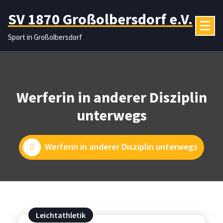
Zum
SV 1870 Großolbersdorf e.V.
Inhalt
springen
Sport in Großolbersdorf
Werferin in anderer Disziplin
unterwegs
Werferin in anderer Disziplin unterwegs
Leichtathletik