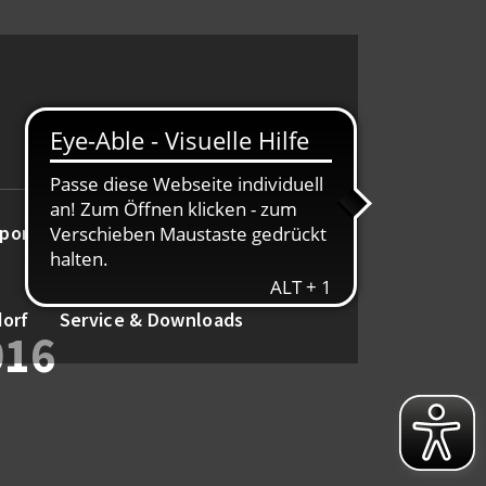
port
Alte Herren
Tanz
dorf
Service & Downloads
016