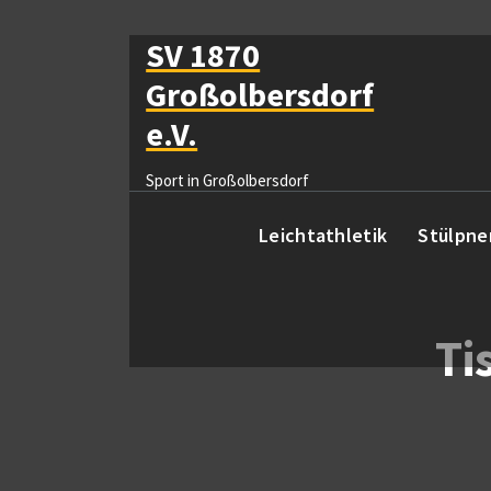
Zum
Inhalt
SV 1870
springen
Großolbersdorf
e.V.
Sport in Großolbersdorf
Leichtathletik
Stülpne
Ti