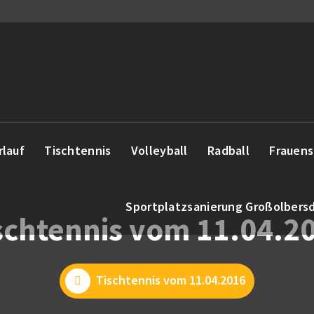
rlauf
Tischtennis
Volleyball
Radball
Frauens
Sportplatzsanierung Großolbers
schtennis vom 11.04.2
Tischtennis vom 11.04.2016