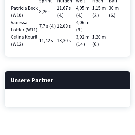
Sprint
Hürden
Weit
Hoch
Ball
Patricia Beck
11,67 s
4,05 m
1,15 m
30 m
8,26 s
(W10)
(4.)
(4.)
(2.)
(6.)
Vanessa
4,06 m
7,7 s (4.)
12,03 s
Löffler (W11)
(9.)
Celina Kouril
3,92 m
1,20 m
11,42 s
13,30 s
(W12)
(14.)
(6.)
Unsere Partner