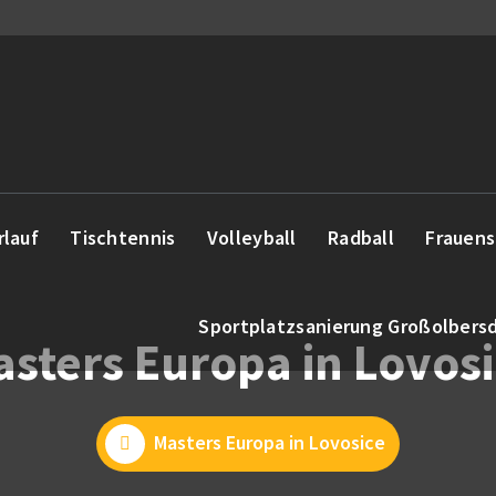
rlauf
Tischtennis
Volleyball
Radball
Frauens
Sportplatzsanierung Großolbers
sters Europa in Lovos
Masters Europa in Lovosice