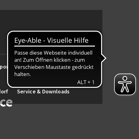
port
Alte Herren
Tanz
dorf
Service & Downloads
ice