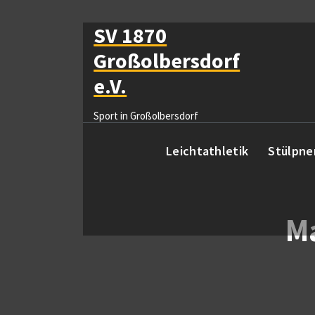
Zum
Inhalt
SV 1870
springen
Großolbersdorf
e.V.
Sport in Großolbersdorf
Leichtathletik
Stülpne
Ma