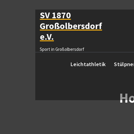
Zum
Inhalt
SV 1870
springen
Großolbersdorf
e.V.
Sport in Großolbersdorf
Leichtathletik
Stülpne
Ho