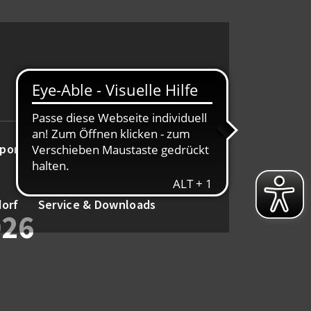
port
Alte Herren
Tanz
dorf
Service & Downloads
026