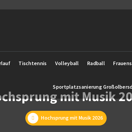
rlauf
Tischtennis
Volleyball
Radball
Frauens
Sportplatzsanierung Großolbers
chsprung mit Musik 2
Hochsprung mit Musik 2026