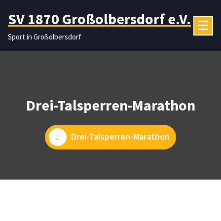
Zum
SV 1870 Großolbersdorf e.V.
Inhalt
springen
Sport in Großolbersdorf
Drei-Talsperren-Marathon
Drei-Talsperren-Marathon