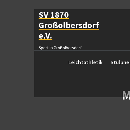
Zum
Inhalt
SV 1870
springen
Großolbersdorf
e.V.
Sport in Großolbersdorf
Leichtathletik
Stülpne
M