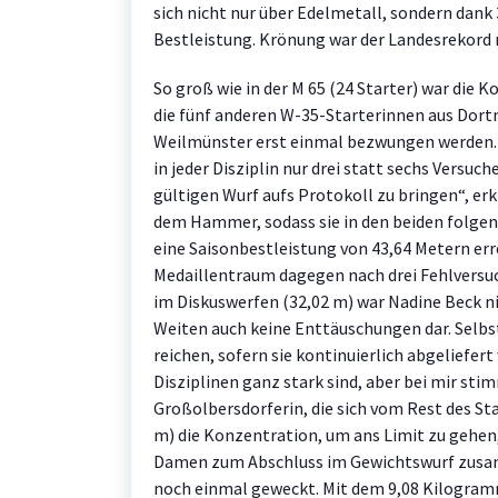
sich nicht nur über Edelmetall, sondern dank
Bestleistung. Krönung war der Landesrekor
So groß wie in der M 65 (24 Starter) war die 
die fünf anderen W-35-Starterinnen aus Dortm
Weilmünster erst einmal bezwungen werden. 
in jeder Disziplin nur drei statt sechs Versuch
gültigen Wurf aufs Protokoll zu bringen“, erkl
dem Hammer, sodass sie in den beiden folge
eine Saisonbestleistung von 43,64 Metern err
Medaillentraum dagegen nach drei Fehlversu
im Diskuswerfen (32,02 m) war Nadine Beck nic
Weiten auch keine Enttäuschungen dar. Selb
reichen, sofern sie kontinuierlich abgeliefer
Disziplinen ganz stark sind, aber bei mir sti
Großolbersdorferin, die sich vom Rest des Sta
m) die Konzentration, um ans Limit zu gehen,
Damen zum Abschluss im Gewichtswurf zusam
noch einmal geweckt. Mit dem 9,08 Kilogram