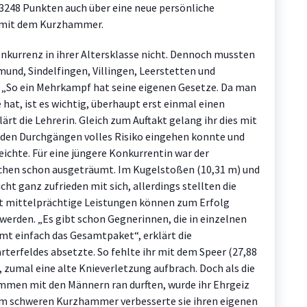
 3248 Punkten auch über eine neue persönliche
d mit dem Kurzhammer.
Konkurrenz in ihrer Altersklasse nicht. Dennoch mussten
und, Sindelfingen, Villingen, Leerstetten und
„So ein Mehrkampf hat seine eigenen Gesetze. Da man
e hat, ist es wichtig, überhaupt erst einmal einen
ärt die Lehrerin. Gleich zum Auftakt gelang ihr dies mit
nden Durchgängen volles Risiko eingehen konnte und
eichte. Für eine jüngere Konkurrentin war der
chen schon ausgeträumt. Im Kugelstoßen (10,31 m) und
ht ganz zufrieden mit sich, allerdings stellten die
st mittelprächtige Leistungen können zum Erfolg
t werden. „Es gibt schon Gegnerinnen, die in einzelnen
mmt einfach das Gesamtpaket“, erklärt die
rterfeldes absetzte. So fehlte ihr mit dem Speer (27,88
 zumal eine alte Knieverletzung aufbrach. Doch als die
men mit den Männern ran durften, wurde ihr Ehrgeiz
m schweren Kurzhammer verbesserte sie ihren eigenen