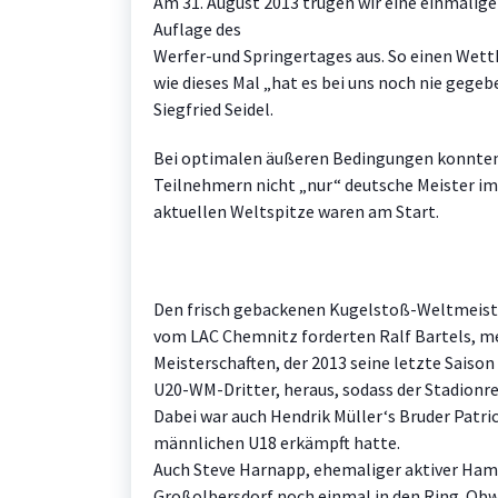
Am 31. August 2013 trugen wir eine einmalige
Auflage des
Werfer-und Springertages aus. So einen Wet
wie dieses Mal „hat es bei uns noch nie gegeb
Siegfried Seidel.
Bei optimalen äußeren Bedingungen konnten 
Teilnehmern nicht „nur“ deutsche Meister im
aktuellen Weltspitze waren am Start.
Den frisch gebackenen Kugelstoß-Weltmeiste
vom LAC Chemnitz forderten Ralf Bartels, m
Meisterschaften, der 2013 seine letzte Saison
U20-WM-Dritter, heraus, sodass der Stadionrek
Dabei war auch Hendrik Müller‘s Bruder Patrick
männlichen U18 erkämpft hatte.
Auch Steve Harnapp, ehemaliger aktiver Hamm
Großolbersdorf noch einmal in den Ring. Obwo