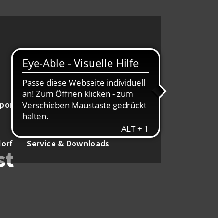
port
Alte Herren
Tanz
dorf
Service & Downloads
st