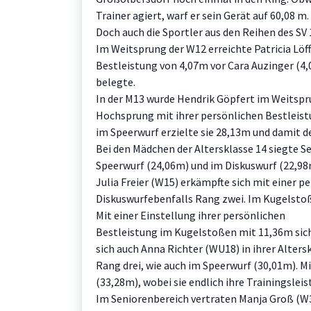
Trainer agiert, warf er sein Gerät auf 60,08 m.
Doch auch die Sportler aus den Reihen des SV 1
Im Weitsprung der W12 erreichte Patricia Löf
Bestleistung von 4,07m vor Cara Auzinger (4
belegte.
In der M13 wurde Hendrik Göpfert im Weitspru
Hochsprung mit ihrer persönlichen Bestleist
im Speerwurf erzielte sie 28,13m und damit d
Bei den Mädchen der Altersklasse 14 siegte S
Speerwurf (24,06m) und im Diskuswurf (22,98m
Julia Freier (W15) erkämpfte sich mit einer 
Diskuswurfebenfalls Rang zwei. Im Kugelstoß
Mit einer Einstellung ihrer persönlichen
Bestleistung im Kugelstoßen mit 11,36m sic
sich auch Anna Richter (WU18) in ihrer Alters
Rang drei, wie auch im Speerwurf (30,01m). 
(33,28m), wobei sie endlich ihre Trainingsl
Im Seniorenbereich vertraten Manja Groß (W3