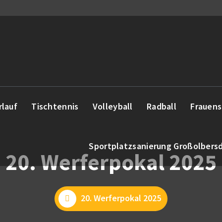
rlauf
Tischtennis
Volleyball
Radball
Frauens
Sportplatzsanierung Großolbers
20. Werferpokal 2025
20. Werferpokal 2025