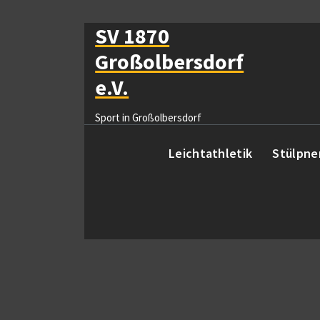
Zum
Inhalt
SV 1870
springen
Großolbersdorf
e.V.
Sport in Großolbersdorf
Leichtathletik
Stülpne