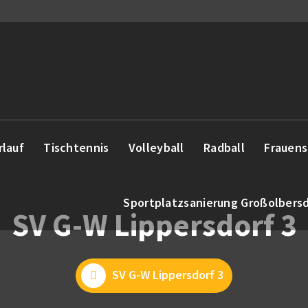
rlauf
Tischtennis
Volleyball
Radball
Frauens
Sportplatzsanierung Großolbers
SV G-W Lippersdorf 3
SV G-W Lippersdorf 3