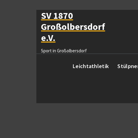
Zum
Inhalt
SV 1870
springen
Großolbersdorf
e.V.
Sport in Großolbersdorf
Leichtathletik
Stülpne