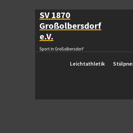
Zum
Inhalt
SV 1870
springen
Großolbersdorf
e.V.
Sport in Großolbersdorf
Leichtathletik
Stülpne