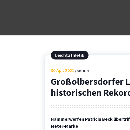
Leichtathletik
30
Apr. 2021
Selina
Großolbersdorfer L
historischen Rekor
Hammerwerfen Patricia Beck übertrifft 
Meter-Marke