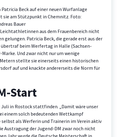
Patricia Beck auf einer neuen Wurfanlage
bt sie am Stützpunkt in Chemnitz. Foto:
ndreas Bauer
 Leichtathletinnen aus dem Frauenbereich nicht
en gelungen. Patricia Beck, die gerade erst aus der
, übertraf beim Werfertag in Halle (Sachsen-
-Marke. Und zwar nicht nur um wenige
Metern stellte sie einerseits einen historischen
sdorf auf und knackte andererseits die Norm für
M-Start
Juli in Rostock stattfinden. „Damit wäre unser
 bei einem solch bedeutenden Wettkampf
 selbst als Werferin und Trainerin im Verein aktiv
die Austragung der Jugend-DM zwar noch nicht
en Jahr wurde die Deutsche Meisterschaft in