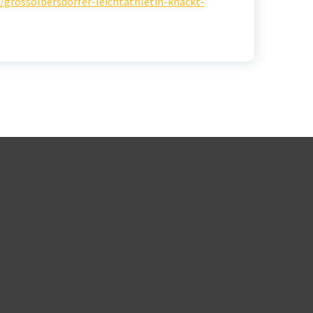
/grossolbersdorfer-leichtathletin-knackt-