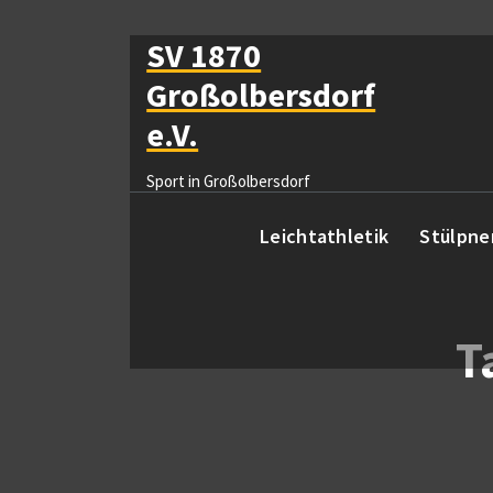
Zum
Inhalt
SV 1870
springen
Großolbersdorf
e.V.
Sport in Großolbersdorf
Leichtathletik
Stülpne
T