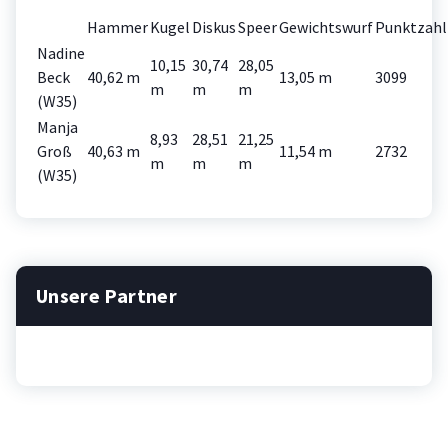
Hammer
Kugel
Diskus
Speer
Gewichtswurf
Punktzahl
Nadine
10,15
30,74
28,05
Beck
40,62 m
13,05 m
3099
m
m
m
(W35)
Manja
8,93
28,51
21,25
Groß
40,63 m
11,54 m
2732
m
m
m
(W35)
Unsere Partner